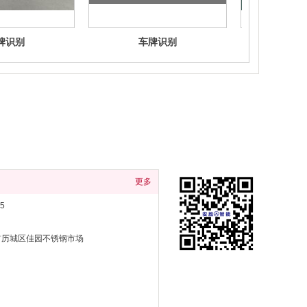
牌识别
车牌识别
车
更多
5
市历城区佳园不锈钢市场
手机站